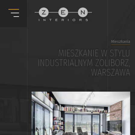
Mieszkania
MIESZKANIE W STYLU
INDUSTRIALNYM ŻOLIBORZ,
WARSZAWA